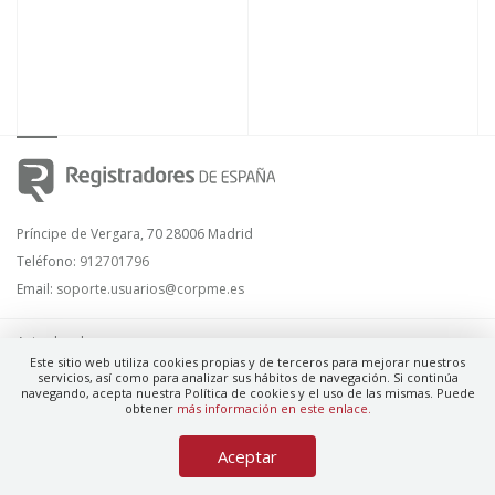
Príncipe de Vergara, 70 28006 Madrid
Teléfono:
912701796
Email:
soporte.usuarios@corpme.es
Aviso legal
Este sitio web utiliza cookies propias y de terceros para mejorar nuestros
servicios, así como para analizar sus hábitos de navegación. Si continúa
navegando, acepta nuestra Política de cookies y el uso de las mismas. Puede
Política de privacidad
obtener
más información en este enlace.
Términos y condiciones de uso del servicio
Aceptar